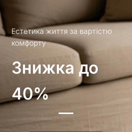
Естетика життя за вартістю
комфорту
Знижка до
40%