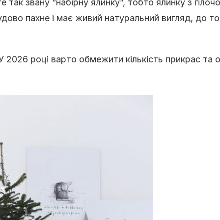
е так звану “набірну ялинку”, тобто ялинку з гілоч
удово пахне і має живий натуральний вигляд, до то
У 2026 році варто обмежити кількість прикрас та 