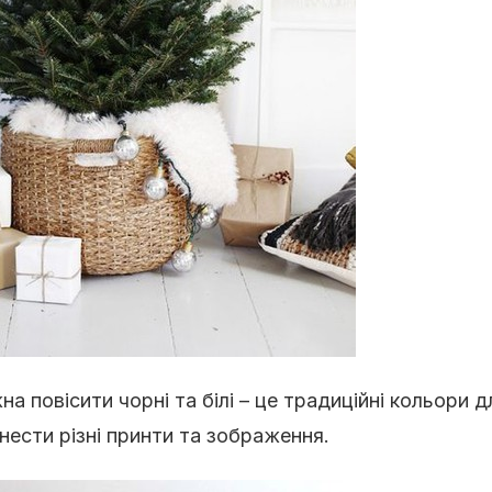
а повісити чорні та білі – це традиційні кольори д
нести різні принти та зображення.