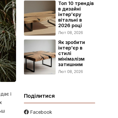
Топ 10 трендів
в дизайні
інтер'єру
вітальні в
2026 році
Лют 08, 2026
Як зробити
інтер'єр в
стилі
мінімалізм
затишним
Лют 08, 2026
дає і
Поділитися
х
льш
Facebook