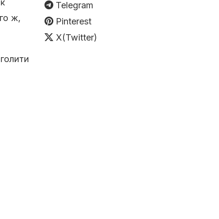
ок
Telegram
го ж,
Pinterest
X(Twitter)
оголити