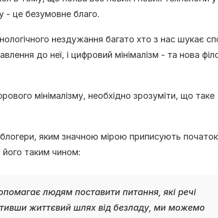
у - це безумовне благо.
хнологічного нездужання багато хто з нас шукає сп
авлення до неї, і цифровий мінімалізм - та нова філ
ового мінімалізму, необхідно зрозуміти, що таке
а блогери, яким значною мірою приписують початок
 його таким чином:
допомагає людям поставити питання, які речі
истивши життєвий шлях від безладу, ми можемо