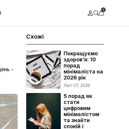
0
И
Схожі
Покращуємо
здоров'я: 10
порад
ень -
мінімаліста на
2026 рік
Лют 07, 2026
5 порад як
стати
цифровим
мінімалістом
та знайти
спокій і