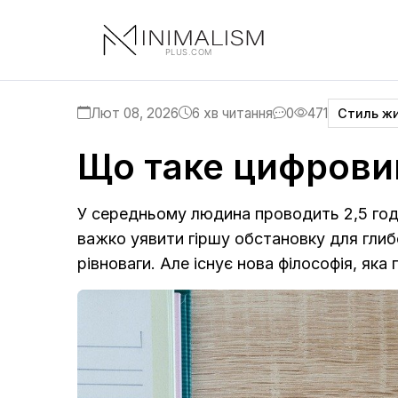
Лют 08, 2026
6 хв читання
0
471
Стиль ж
Що таке цифрови
У середньому людина проводить 2,5 год
важко уявити гіршу обстановку для глибо
рівноваги. Але існує нова філософія, як