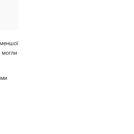
 меншої
и могли
 ми