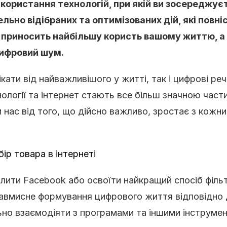
користання технологій, при якій ви зосереджуєт
ельно відібраних та оптимізованих дій, які повні
що приносить найбільшу користь вашому життю, а
цифровий шум.
ікати від найважливішого у житті, так і цифрові реч
ології та інтернет стають все більш значною час
и нас від того, що дійсно важливо, зростає з кожн
алити Facebook або освоїти найкращий спосіб фільт
авмисне формування цифрового життя відповідно
ьно взаємодіяти з програмами та іншими інструме