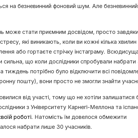
ься на безневинний фоновий шум. Але безневинний
нь може стати приємним досвідом, просто завдяк
 стресу, які виникають, коли ви кожні кілька хвилин
млення або гортаєте стрічку інстаграму. Всюдисущ
ки сильна, що коли дослідники спробували набрати
 на тиждень потрібно було відключити всі повідомл
ронну пошту), вони просто не змогли знайти учасни
вилися від участі, тому що не хотіли залишатися 
слідники з Університету Карнегі-Меллона та іспан
своїй роботі
. Натомість їм довелося обмежити
далося набрати лише 30 учасників.