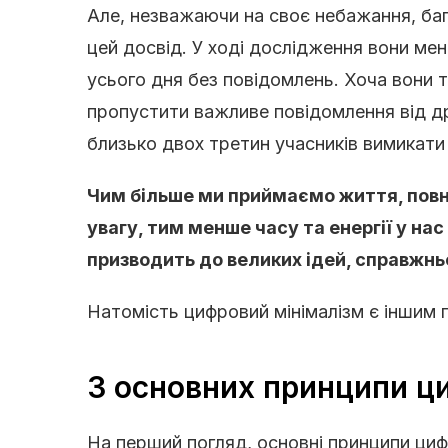
Але, незважаючи на своє небажання, баг
цей досвід. У ході дослідження вони ме
усього дня без повідомлень. Хоча вони
пропустити важливе повідомлення від дру
близько двох третин учасників вимикати 
Чим більше ми приймаємо життя, повне
увагу, тим менше часу та енергії у на
призводить до великих ідей, справжнь
Натомість цифровий мінімалізм є іншим п
3 основних принципи ц
На перший погляд, основні принципи циф