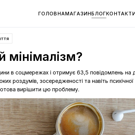
ГОЛОВНА
МАГАЗИН
БЛОГ
КОНТАКТ
иття
й мінімалізм?
ини в соцмережах і отримує 63,5 повідомлень на д
ких роздумів, зосередженості та навіть психічної
а готова вирішити цю проблему.