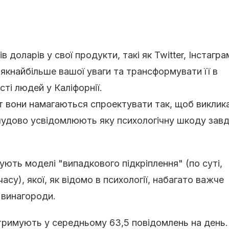
в доларів у свої продукти, такі як Twitter, Інстагра
 якнайбільше вашої уваги та трансформувати її в
ті людей у ​​Каліфорнії.
т вони намагаються спроектувати так, щоб виклик
 чудово усвідомлюють яку психологічну шкоду зав
ють моделі "випадкового підкріплення" (по суті,
су), якої, як відомо в психології, набагато важче
ї винагороди.
римують у середньому 63,5 повідомлень на день.