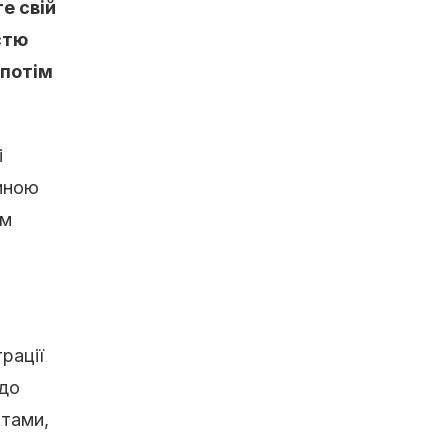
е свій
стю
 потім
і
тиною
им
рації
 до
нтами,