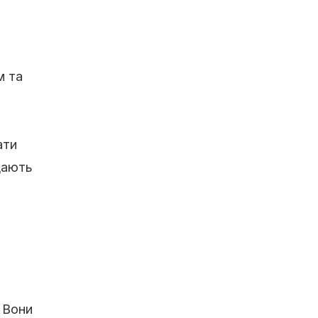
м та
ати
дають
 Вони