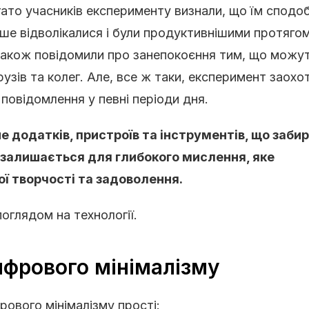
ато учасників експерименту визнали, що їм сподо
нше відволікалися і були продуктивнішими протяго
 також повідомили про занепокоєння тим, що можу
зів та колег. Але, все ж таки, експеримент заохо
повідомлення у певні періоди дня.
 додатків, пристроїв та інструментів, що заби
с залишається для глибокого мислення, яке
ої творчості та задоволення.
оглядом на технології.
ифрового мінімалізму
рового мінімалізму прості: