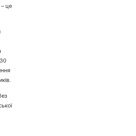
 – це
и
а
 30
ення
ків.
без
ської