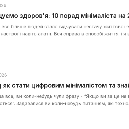
026
уємо здоров'я: 10 порад мінімаліста на 
 все більше людей стало відчувати нестачу життєвої ен
настрої і навіть апатії. Вся справа в способі життя, і 
026
д як стати цифровим мінімалістом та зна
 все, ви коли-небудь чули фразу - “Якщо ви за це не п
ться”. Задавалися ви коли-небудь питанням, які технол