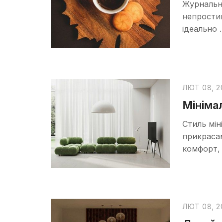
Журнальн
непростим
ідеально
ЛЮТ 08, 2
Мінімал
Стиль мін
прикрасам
комфорт, 
ЛЮТ 08, 2