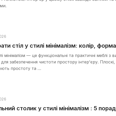
ми.
026
ати стіл у стилі мінімалізм: колір, форма
илі мінімалізм — це функціональні та практичні меблі з 
для забезпечення чистоти простору інтер'єру. Плоскі, гла
юють простоту та …
026
ьний столик у стилі мінімалізм : 5 пора