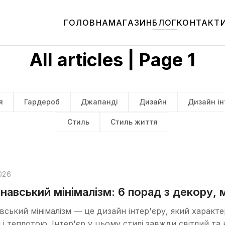
ГОЛОВНА
МАГАЗИН
БЛОГ
КОНТАКТ
All articles | Page 1
я
Гардероб
Джапанді
Дизайн
Дизайн ін
Стиль
Стиль життя
026
навський мінімалізм: 6 порад з декору, 
ський мінімалізм — це дизайн інтер'єру, який характ
і теплотою. Інтер'єр у цьому стилі завжди світлий 