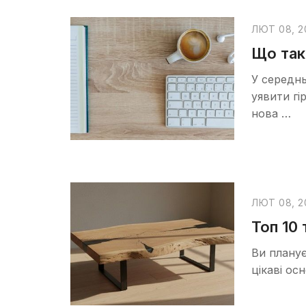
ЛЮТ 08, 2
Що так
У середнь
уявити гі
нова …
ЛЮТ 08, 2
Топ 10 
Ви плану
цікаві ос