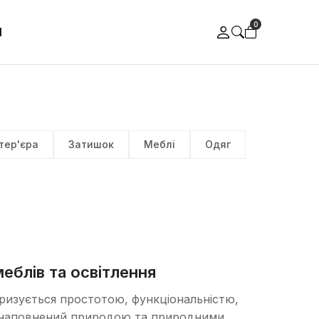
0
И
тер'єра
Затишок
Меблі
Одяг
меблів та освітлення
еризується простотою, функціональністю,
та наповнений природою та природними