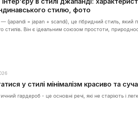
інтер'єру в стилі джапанді: характерист
андинавського стилю, фото
— (japandi = japan + scandi), це гібридний стиль, яки
о стилів. Він є ідеальним союзом простоти, природност
026
атися у стилі мінімалізм красиво та суч
тичний гардероб - це основні речі, які не старіють і ле