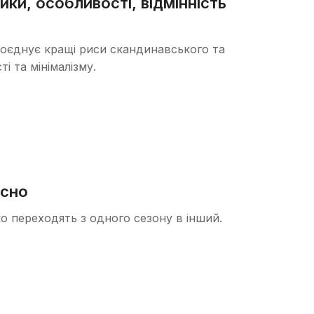
ики, особливості, відмінність
й поєднує кращі риси скандинавського та
і та мінімалізму.
асно
гко переходять з одного сезону в інший.