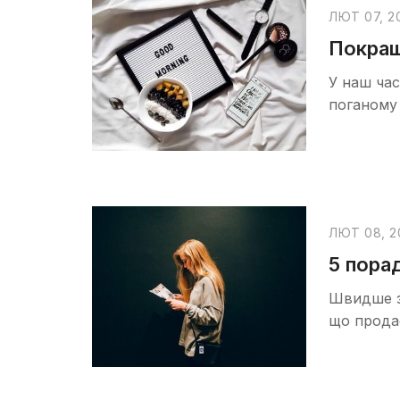
ЛЮТ 07, 2
Покращ
У наш час
поганому 
ЛЮТ 08, 2
5 пора
Швидше за
що продає