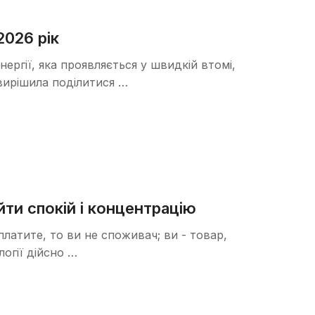
2026 рік
ергії, яка проявляється у швидкій втомі,
я вирішила поділитися …
йти спокій і концентрацію
латите, то ви не споживач; ви - товар,
огії дійсно …