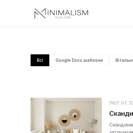
Всі
Google Docs шаблони
Вітальн
ЛЮТ 07, 2
Сканди
Скандинав
затишком 