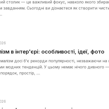
ий столик — це важливий фокус, навколо якого збираю
 завданням. Сьогодні ви дізнаєтеся як створити чистий
 …
026
ізм в інтер'єрі: особливості, ідеї, фото
імалізм досі б'є рекорди популярності, незважаючи на 
и модних тенденцій. У цьому немає нічого дивного — 
порядок, простір, …
026