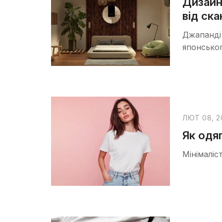
Дизайн 
від ск
Джапанді 
японськог
ЛЮТ 08, 2
Як одяг
Мінімаліс